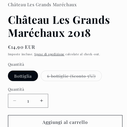
Château Les Grands Maréchaux
Château Les Grands
Maréchaux 2018
Prezzo
€14,90 EUR
di
Imposte incluse.
Spese di spedizione
calcolate al check-out.
listino
Quantità
Variante
Bottiglia
6 bottiglie (Sconto 5%!)
esaurita
o
non
Quantità
disponibile
Diminuisci
Aumenta
quantità
quantità
per
per
Château
Château
Aggiungi al carrello