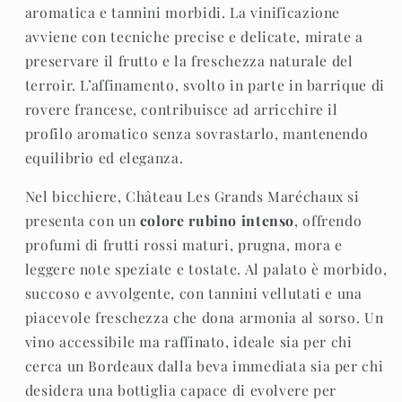
aromatica e tannini morbidi. La vinificazione
avviene con tecniche precise e delicate, mirate a
preservare il frutto e la freschezza naturale del
terroir. L’affinamento, svolto in parte in barrique di
rovere francese, contribuisce ad arricchire il
profilo aromatico senza sovrastarlo, mantenendo
equilibrio ed eleganza.
Nel bicchiere, Château Les Grands Maréchaux si
presenta con un
colore rubino intenso
, offrendo
profumi di frutti rossi maturi, prugna, mora e
leggere note speziate e tostate. Al palato è morbido,
succoso e avvolgente, con tannini vellutati e una
piacevole freschezza che dona armonia al sorso. Un
vino accessibile ma raffinato, ideale sia per chi
cerca un Bordeaux dalla beva immediata sia per chi
desidera una bottiglia capace di evolvere per