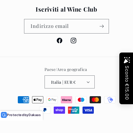
Iscriviti al Wine Club
Indirizzo email
Facebook
Instagram
Paese/Area geografica
Italia | EUR €
Metodi
di
pagamento
Protected
by
Dakaas
© 2026,
Johnston Fine Wines
Informativa sui rimborsi
Informativa sulla privacy
Termini e condizioni del servizio