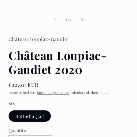
in
finestra
modale
su
1
/
4
Château Loupiac-Gaudiet
Château Loupiac-
Gaudiet 2020
Prezzo
€22,90 EUR
di
Imposte incluse.
Spese di spedizione
calcolate al check-out.
listino
Size
Bottiglia 75cl
Quantità