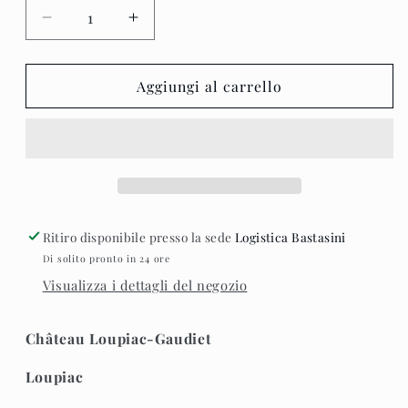
Diminuisci
Aumenta
quantità
quantità
per
per
Château
Château
Aggiungi al carrello
Loupiac-
Loupiac-
Gaudiet
Gaudiet
2020
2020
Ritiro disponibile presso la sede
Logistica Bastasini
Di solito pronto in 24 ore
Visualizza i dettagli del negozio
Château Loupiac-Gaudiet
Loupiac