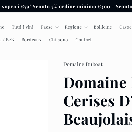
i sopra i €79! Sconto 5% ordine minimo €300 - Scon
me
Tutti i vini
Paese
Regione
Bollicine
Casse
a / B2B
Bordeaux
Chi sono
Contact
Domaine Dubost
Domaine 
Cerises D
Beaujolai