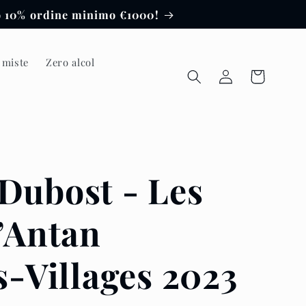
to 10% ordine minimo €1000!
 miste
Zero alcol
Accedi
Carrello
Dubost - Les
’Antan
s-Villages 2023