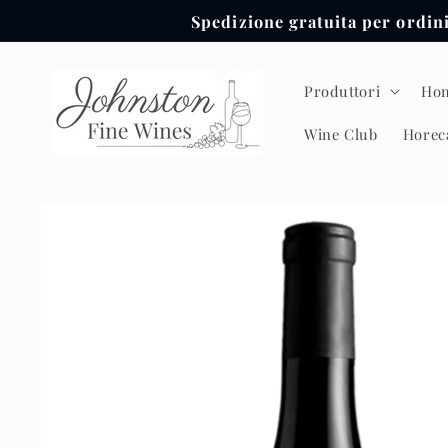
Vai
Spedizione gratuita per ordin
direttamente
ai contenuti
Produttori
Ho
Wine Club
Horec
Passa alle
informazioni
sul prodotto