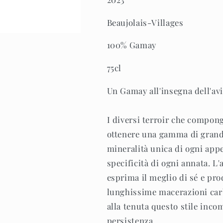
Beaujolais-Villages
100% Gamay
75cl
Un Gamay all'insegna dell'avi
I diversi terroir che compon
ottenere una gamma di grandi 
mineralità unica di ogni appe
specificità di ogni annata. L
esprima il meglio di sé e pr
lunghissime macerazioni car
alla tenuta questo stile incom
persistenza.