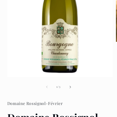
Apri
contenuti
multimediali
su
1
/
3
1
in
finestra
modale
Domaine Rossignol-Février