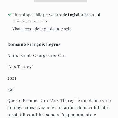
1er
1er
Cru
Cru
Ritiro disponibile presso la sede
Logistica Bastasini
&quot;Aux
&quot;Aux
Di solito pronto in 24 ore
Thorey&quot;
Thorey&quot;
Visualizza i dettagli del negozio
2021
2021
Domaine François Legros
Nuits-Saint-Georges 1er Cru
"Aux Thorey"
2021
75cl
Questo Premier Cru “Aux Thorey” è un ottimo vino
di lunga conservazione con aromi di piccoli frutti
rossi. Gli equilibri sono all'appuntamento e