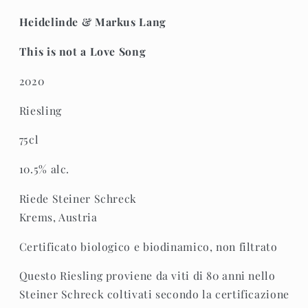
is
is
not
not
Heidelinde & Markus Lang
a
a
Love
Love
This is not a Love Song
Song
Song
2020
2020
2020
Riesling
75cl
10.5% alc.
Riede Steiner Schreck
Krems, Austria
Certificato biologico e biodinamico, non filtrato
Questo Riesling proviene da viti di 80 anni nello
Steiner Schreck coltivati ​​secondo la certificazione