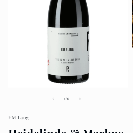
Apri
contenuti
multimediali
su
1
/
6
1
in
finestra
modale
HM Lang