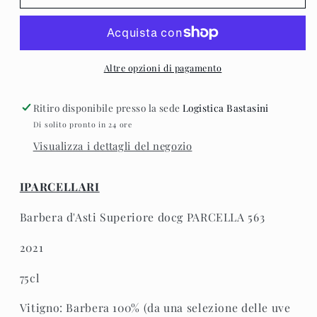
-
-
Barbera
Barbera
d&#39;Asti
d&#39;Asti
Superiore
Superiore
docg
docg
Altre opzioni di pagamento
PARCELLA
PARCELLA
563
563
Ritiro disponibile presso la sede
Logistica Bastasini
2021
2021
Di solito pronto in 24 ore
Visualizza i dettagli del negozio
IPARCELLARI
Barbera d'Asti Superiore docg PARCELLA 563
2021
75cl
Vitigno: Barbera 100% (da una selezione delle uve