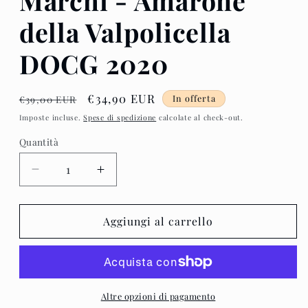
Marchi - Amarone
della Valpolicella
DOCG 2020
Prezzo
Prezzo
€34,90 EUR
In offerta
€39,00 EUR
di
scontato
Imposte incluse.
Spese di spedizione
calcolate al check-out.
listino
Quantità
Diminuisci
Aumenta
quantità
quantità
per
per
Marchi
Marchi
Aggiungi al carrello
-
-
Amarone
Amarone
della
della
Valpolicella
Valpolicella
DOCG
DOCG
Altre opzioni di pagamento