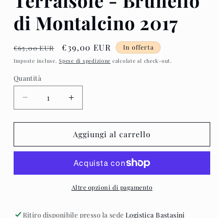
Terralsole - Brunello
di Montalcino 2017
Prezzo
Prezzo
€39,00 EUR
In offerta
€65,00 EUR
di
scontato
Imposte incluse.
Spese di spedizione
calcolate al check-out.
listino
Quantità
Diminuisci
Aumenta
quantità
quantità
per
per
Terralsole
Terralsole
Aggiungi al carrello
-
-
Brunello
Brunello
di
di
Montalcino
Montalcino
2017
2017
Altre opzioni di pagamento
Ritiro disponibile presso la sede
Logistica Bastasini